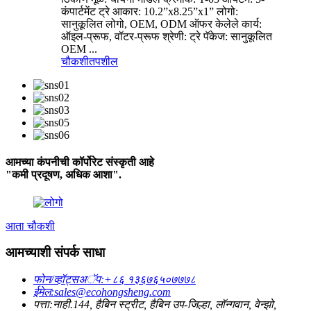
कंपार्टमेंट ट्रे आकार: 10.2”x8.25”x1” लोगो:
सानुकूलित लोगो, OEM, ODM ऑफर केलेले कार्य:
ऑइल-प्रूफ, वॉटर-प्रूफ श्रेणी: ट्रे पॅकेज: सानुकूलित
OEM ...
चौकशी
तपशील
आमच्या कंपनीची कॉर्पोरेट संस्कृती आहे
"कमी प्रदूषण, अधिक आशा".
आता चौकशी
आमच्याशी संपर्क साधा
फोन/व्हॉट्सअॅप:
+८६ १३६७६५०७७७८
ईमेल:
sales@ecohongsheng.com
पत्ता:
नाही.144, हैबिन स्ट्रीट, हैबिन उप-जिल्हा, लॉन्गवान, वेन्झो,