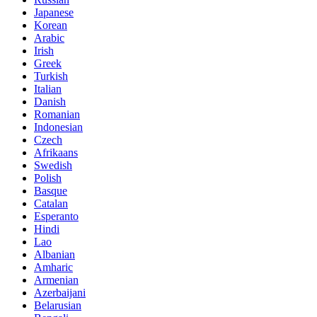
Japanese
Korean
Arabic
Irish
Greek
Turkish
Italian
Danish
Romanian
Indonesian
Czech
Afrikaans
Swedish
Polish
Basque
Catalan
Esperanto
Hindi
Lao
Albanian
Amharic
Armenian
Azerbaijani
Belarusian