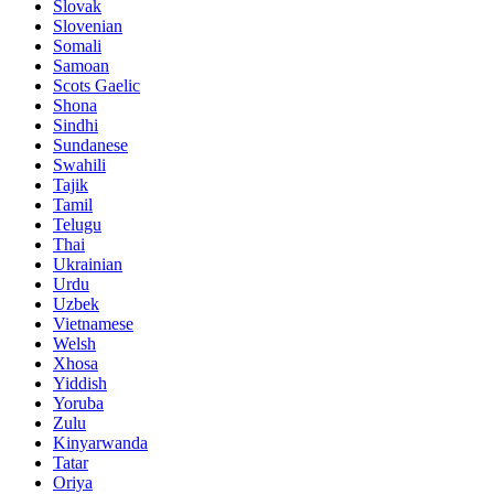
Slovak
Slovenian
Somali
Samoan
Scots Gaelic
Shona
Sindhi
Sundanese
Swahili
Tajik
Tamil
Telugu
Thai
Ukrainian
Urdu
Uzbek
Vietnamese
Welsh
Xhosa
Yiddish
Yoruba
Zulu
Kinyarwanda
Tatar
Oriya