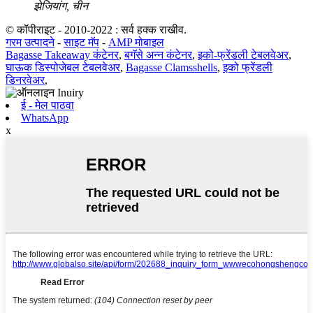
झेजियांग, चीन
© कॉपीराइट - 2010-2022 : सर्व हक्क राखीव.
गरम उत्पादने
-
साइट मॅप
-
AMP मोबाइल
Bagasse Takeaway कंटेनर
,
बगॅसे अन्न कंटेनर
,
इको-फ्रेंडली टेबलवेअर
,
घाऊक डिस्पोजेबल टेबलवेअर
,
Bagasse Clamsshells
,
इको फ्रेंडली
डिनरवेअर
,
ई - मेल पाठवा
WhatsApp
x